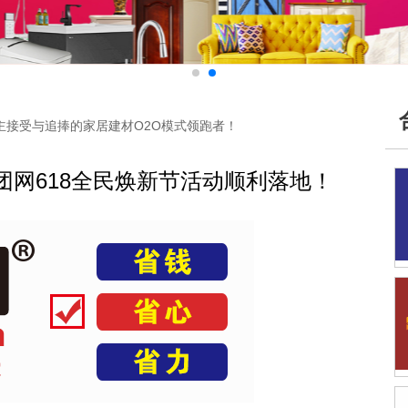
主接受与追捧的家居建材O2O模式领跑者！
团网618全民焕新节活动顺利落地！