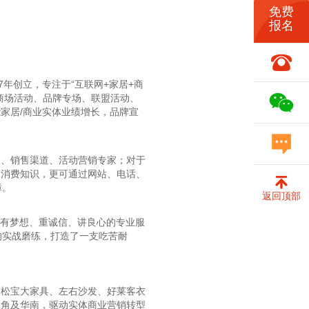
免费
报名
7年创立，专注于“互联网+家居+商
商场活动、品牌专场、联盟活动、
能家居/商业实体业绩增长，品牌宣
台、销售渠道、活动营销专家；对于
习消费知识，更可通过网站、电话、
障。
返回顶部
、有梦想、重诚信、讲良心的专业服
动的实战磨练，打造了一支吃苦耐
、松宝大家具、左右沙发、好莱客衣
三角及华南，驱动实体商业营销转型