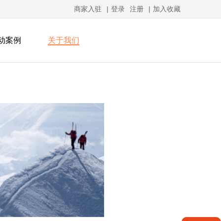
商家入驻
|
登录
注册
|
加入收藏
动案例
关于我们