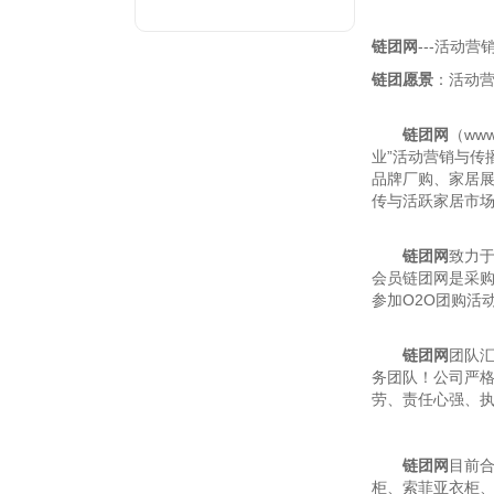
链团网
---活动
营
链团愿景
：活动
链团网
（
www
业”
活动营销与传
品牌厂购、家居展
传与活跃家居市
链团网
致力
会员链团网是采
参加O2O团购活
链团网
团队
务团队！公司严格
劳、责任心强、
链团网
目前
柜、索菲亚衣柜