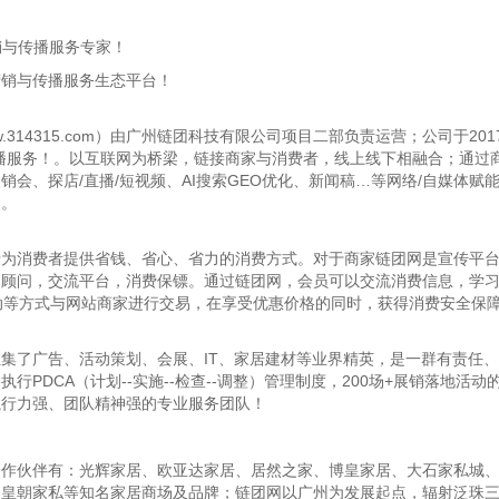
销与传播服务专家！
营销与传播服务生态平台！
.314315.com
）由广州链团科技有限公司项目二部负责运营；公司于201
播服务！
。以互联网为桥梁，链接商家与消费者，线上线下相融合；通过
销会、探店/直播/短视频、AI搜索GEO优化、新闻稿…等网络/自媒体赋
场。
于为消费者提供省钱、省心、省力的消费方式。对于商家链团网是宣传平
购顾问，交流平台，消费保镖。通过链团网，会员可以交流消费信息，学
动等方式与网站商家进行交易，在享受优惠价格的同时，获得消费安全保
汇集了广告、活动策划、会展、IT、家居建材等业界精英，是一群有责任
执行PDCA（计划--实施--检查--调整）管理制度，200场+展销落地活
执行力强、团队精神强的专业服务团队！
合作伙伴有：光辉家居、欧亚达家居、居然之家、博皇家居、大石家私城
、皇朝家私等知名家居商场及品牌；链团网以广州为发展起点，辐射泛珠