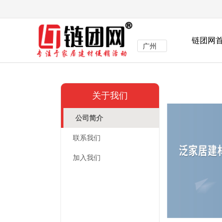
链团网
广州
关于我们
公司简介
联系我们
加入我们